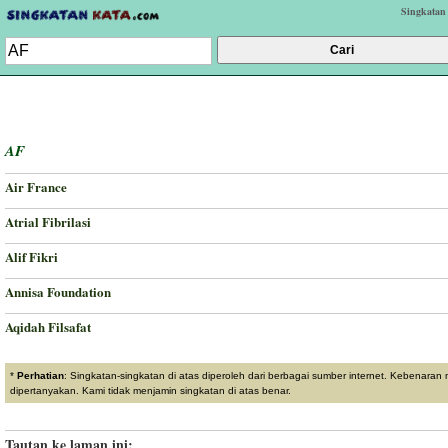
Singkatan
AF
Air France
Atrial Fibrilasi
Alif Fikri
Annisa Foundation
Aqidah Filsafat
*
Perhatian
: Singkatan-singkatan di atas diperoleh dari berbagai sumber internet. Kebenaran
dipertanyakan. Kami tidak menjamin singkatan di atas benar.
Tautan ke laman ini: