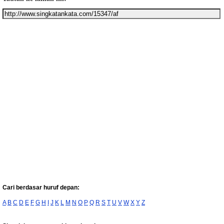
Cari berdasar huruf depan:
A
B
C
D
E
F
G
H
I
J
K
L
M
N
O
P
Q
R
S
T
U
V
W
X
Y
Z