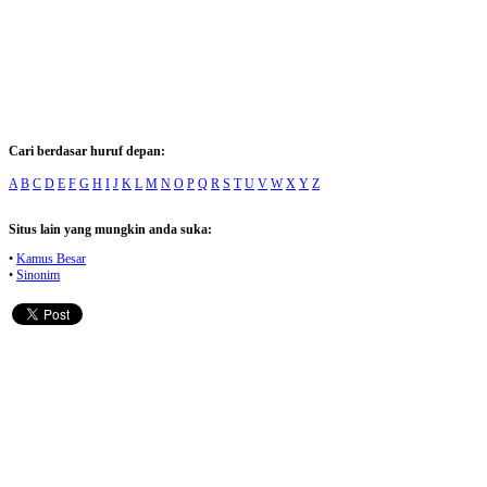
Cari berdasar huruf depan:
A
B
C
D
E
F
G
H
I
J
K
L
M
N
O
P
Q
R
S
T
U
V
W
X
Y
Z
Situs lain yang mungkin anda suka:
•
Kamus Besar
•
Sinonim