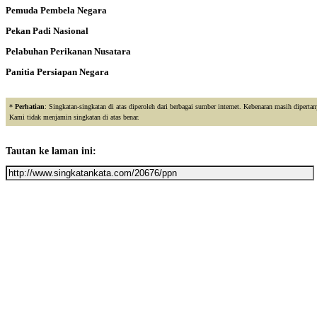
Pemuda Pembela Negara
Pekan Padi Nasional
Pelabuhan Perikanan Nusatara
Panitia Persiapan Negara
*
Perhatian
: Singkatan-singkatan di atas diperoleh dari berbagai sumber internet. Kebenaran masih diperta
Kami tidak menjamin singkatan di atas benar.
Tautan ke laman ini: