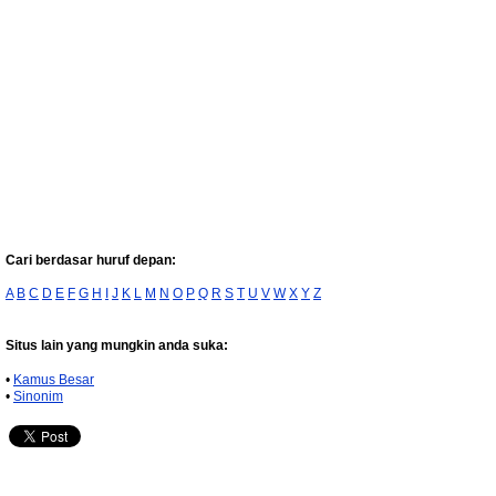
Cari berdasar huruf depan:
A
B
C
D
E
F
G
H
I
J
K
L
M
N
O
P
Q
R
S
T
U
V
W
X
Y
Z
Situs lain yang mungkin anda suka:
•
Kamus Besar
•
Sinonim