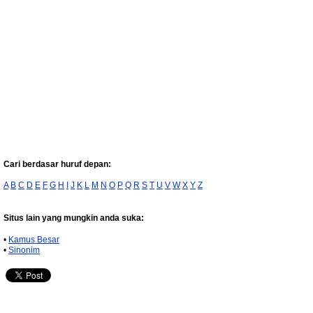
Cari berdasar huruf depan:
A
B
C
D
E
F
G
H
I
J
K
L
M
N
O
P
Q
R
S
T
U
V
W
X
Y
Z
Situs lain yang mungkin anda suka:
•
Kamus Besar
•
Sinonim