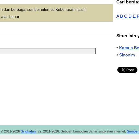
Cari berda
leh dari berbagai sumber internet. Kebenaran masih
A
B
C
D
E
 atas benar.
Situs lain
•
Kamus Be
•
Sinonim
© 2011-2026
Singkatan
. v2. 2011-2026. Sebuah kumpulan daftar singkatan internet.
Sumber