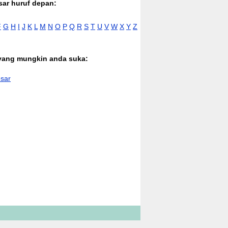
sar huruf depan:
F
G
H
I
J
K
L
M
N
O
P
Q
R
S
T
U
V
W
X
Y
Z
 yang mungkin anda suka:
sar