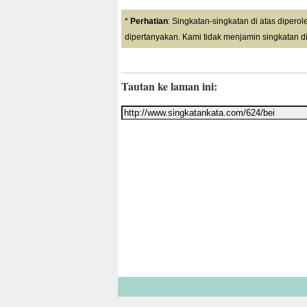
*
Perhatian
: Singkatan-singkatan di atas dipero
dipertanyakan. Kami tidak menjamin singkatan di
Tautan ke laman ini: