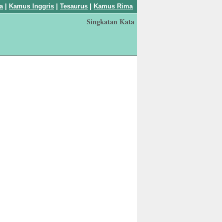
a
|
Kamus Inggris
|
Tesaurus
|
Kamus Rima
Singkatan Kata