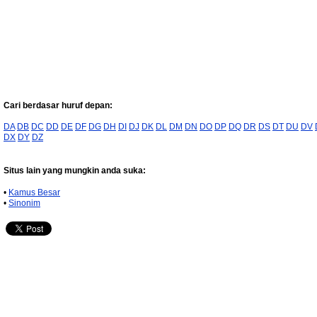
Cari berdasar huruf depan:
DA
DB
DC
DD
DE
DF
DG
DH
DI
DJ
DK
DL
DM
DN
DO
DP
DQ
DR
DS
DT
DU
DV
DX
DY
DZ
Situs lain yang mungkin anda suka:
•
Kamus Besar
•
Sinonim