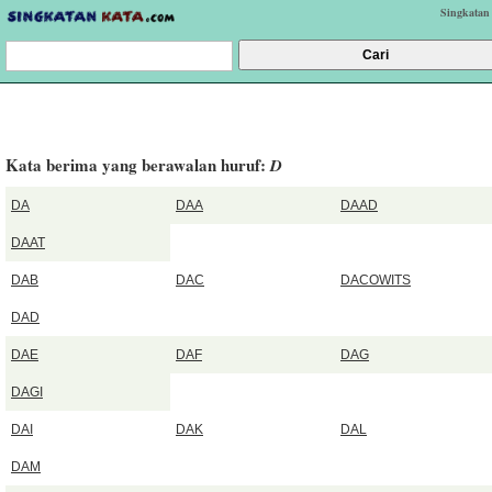
Singkatan
Kata berima yang berawalan huruf:
D
DA
DAA
DAAD
DAAT
DAB
DAC
DACOWITS
DAD
DAE
DAF
DAG
DAGI
DAI
DAK
DAL
DAM