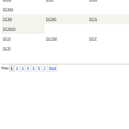
DCMA
DCMI
DCMS
DCN
DCNHS
DCO
DCOM
DCP
DCR
Prev
1
2
3
4
5
6
7
Next