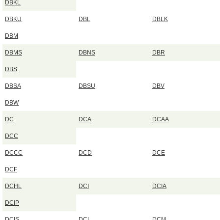
DBKL
DBKU
DBL
DBLK
DBM
DBMS
DBNS
DBR
DBS
DBSA
DBSU
DBV
DBW
DC
DCA
DCAA
DCC
DCCC
DCD
DCE
DCF
DCHL
DCI
DCIA
DCIP
DCIS
DCL
DCM