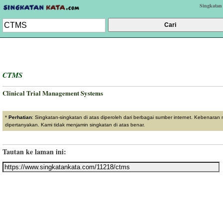
Singkatan
CTMS
Clinical Trial Management Systems
*
Perhatian
: Singkatan-singkatan di atas diperoleh dari berbagai sumber internet. Kebenaran
dipertanyakan. Kami tidak menjamin singkatan di atas benar.
Tautan ke laman ini: