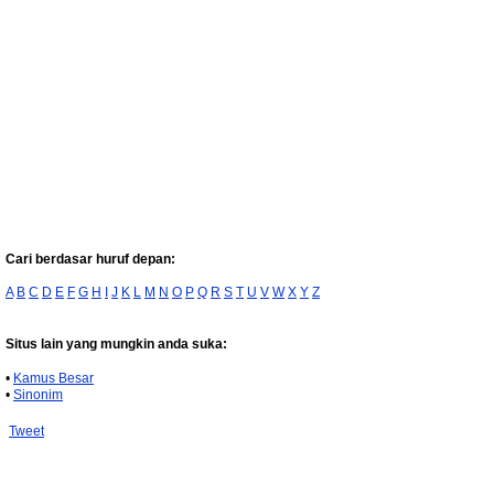
Cari berdasar huruf depan:
A
B
C
D
E
F
G
H
I
J
K
L
M
N
O
P
Q
R
S
T
U
V
W
X
Y
Z
Situs lain yang mungkin anda suka:
•
Kamus Besar
•
Sinonim
Tweet