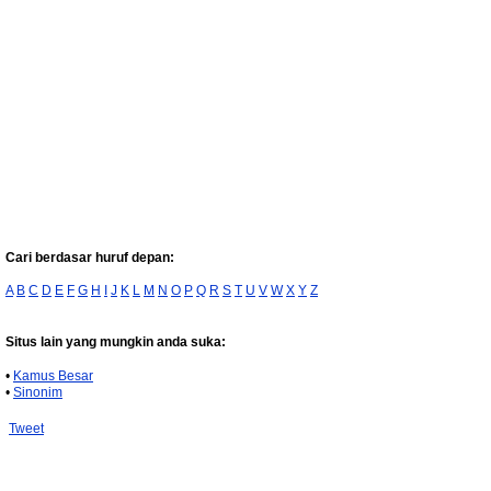
Cari berdasar huruf depan:
A
B
C
D
E
F
G
H
I
J
K
L
M
N
O
P
Q
R
S
T
U
V
W
X
Y
Z
Situs lain yang mungkin anda suka:
•
Kamus Besar
•
Sinonim
Tweet