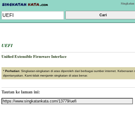
Singkatan
UEFI
Unified Extensible Firmware Interface
*
Perhatian
: Singkatan-singkatan di atas diperoleh dari berbagai sumber internet. Kebenaran
dipertanyakan. Kami tidak menjamin singkatan di atas benar.
Tautan ke laman ini: