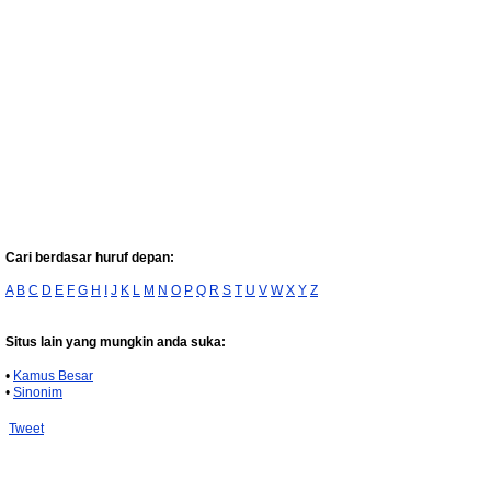
Cari berdasar huruf depan:
A
B
C
D
E
F
G
H
I
J
K
L
M
N
O
P
Q
R
S
T
U
V
W
X
Y
Z
Situs lain yang mungkin anda suka:
•
Kamus Besar
•
Sinonim
Tweet