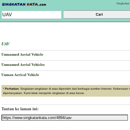
Singkatan
UAV
Unmanned Aerial Vehicle
Unmanned Aerial Vehicles
Unman Aerical Vehicle
*
Perhatian
: Singkatan-singkatan di atas diperoleh dari berbagai sumber internet. Kebenaran
dipertanyakan. Kami tidak menjamin singkatan di atas benar.
Tautan ke laman ini: