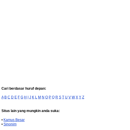
Cari berdasar huruf depan:
A
B
C
D
E
F
G
H
I
J
K
L
M
N
O
P
Q
R
S
T
U
V
W
X
Y
Z
Situs lain yang mungkin anda suka:
•
Kamus Besar
•
Sinonim