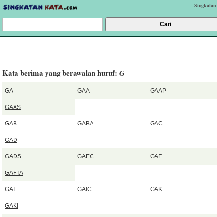
Singkatan
Kata berima yang berawalan huruf:
G
GA
GAA
GAAP
GAAS
GAB
GABA
GAC
GAD
GADS
GAEC
GAF
GAFTA
GAI
GAIC
GAK
GAKI