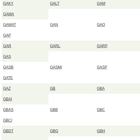
GAKY
GALT
GAM
GAMA
GAMAT
GAN
GAO
GAP
GAR
GARL
GARP
GAS
GASB
GASMI
GASP
GATE
GAZ
GB
GBA
GBAI
GBAS
GBB
GBC
GBCI
GBDT
GBG
GBH