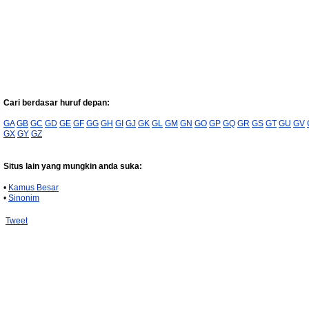
Cari berdasar huruf depan:
GA
GB
GC
GD
GE
GF
GG
GH
GI
GJ
GK
GL
GM
GN
GO
GP
GQ
GR
GS
GT
GU
GV
GX
GY
GZ
Situs lain yang mungkin anda suka:
•
Kamus Besar
•
Sinonim
Tweet