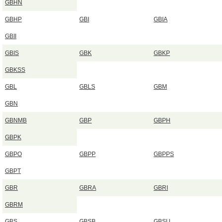
GBHN
GBHP
GBI
GBIA
GBII
GBIS
GBK
GBKP
GBKSS
GBL
GBLS
GBM
GBN
GBNMB
GBP
GBPH
GBPK
GBPO
GBPP
GBPPS
GBPT
GBR
GBRA
GBRI
GBRM
GBS
GBSB
GBSU