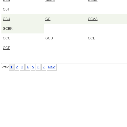
GBT
GBU
GC
GCAA
GCBK
GCC
GCD
GCE
GCF
Prev
1
2
3
4
5
6
7
Next