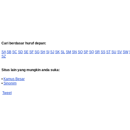
Cari berdasar huruf depan:
SA
SB
SC
SD
SE
SF
SG
SH
SI
SJ
SK
SL
SM
SN
SO
SP
SQ
SR
SS
ST
SU
SV
SW
SZ
Situs lain yang mungkin anda suka:
•
Kamus Besar
•
Sinonim
Tweet