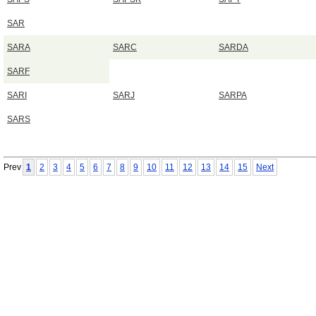
SAR
SARA
SARC
SARDA
SARF
SARI
SARJ
SARPA
SARS
Prev
1
2
3
4
5
6
7
8
9
10
11
12
13
14
15
Next