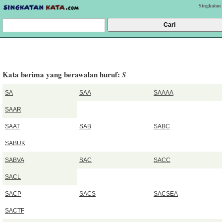
Singkatan
Kata berima yang berawalan huruf:
S
SA
SAA
SAAAA
SAAR
SAAT
SAB
SABC
SABUK
SABVA
SAC
SACC
SACL
SACP
SACS
SACSEA
SACTF