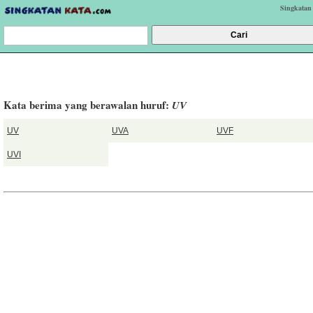
Singkatan
Kata berima yang berawalan huruf:
UV
UV
UVA
UVF
UVI