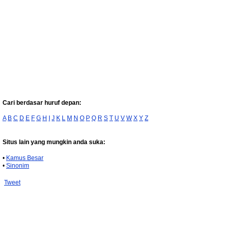
Cari berdasar huruf depan:
A
B
C
D
E
F
G
H
I
J
K
L
M
N
O
P
Q
R
S
T
U
V
W
X
Y
Z
Situs lain yang mungkin anda suka:
•
Kamus Besar
•
Sinonim
Tweet