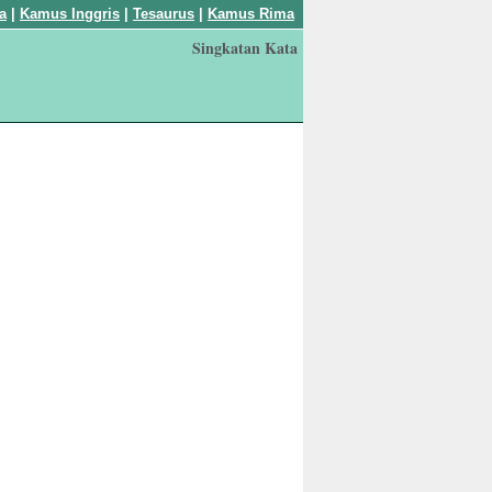
a
|
Kamus Inggris
|
Tesaurus
|
Kamus Rima
Singkatan Kata