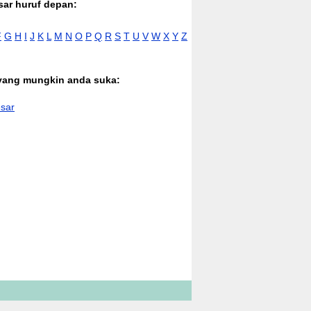
sar huruf depan:
F
G
H
I
J
K
L
M
N
O
P
Q
R
S
T
U
V
W
X
Y
Z
 yang mungkin anda suka:
sar