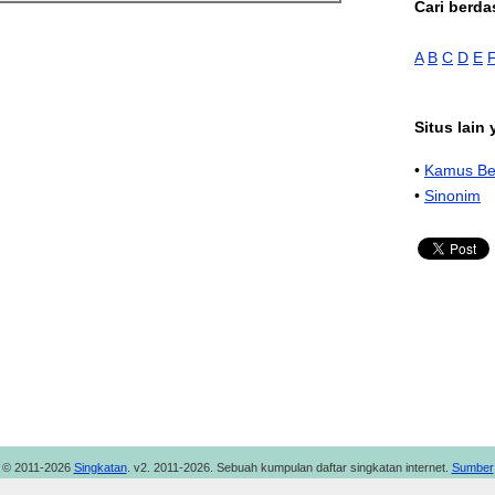
Cari berda
A
B
C
D
E
Situs lain
•
Kamus Be
•
Sinonim
© 2011-2026
Singkatan
. v2. 2011-2026. Sebuah kumpulan daftar singkatan internet.
Sumber