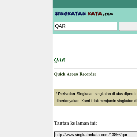
QAR
Quick Access Recorder
*
Perhatian
: Singkatan-singkatan di atas dipero
dipertanyakan. Kami tidak menjamin singkatan di
Tautan ke laman ini: