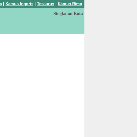
a
|
Kamus Inggris
|
Tesaurus
|
Kamus Rima
Singkatan Kata