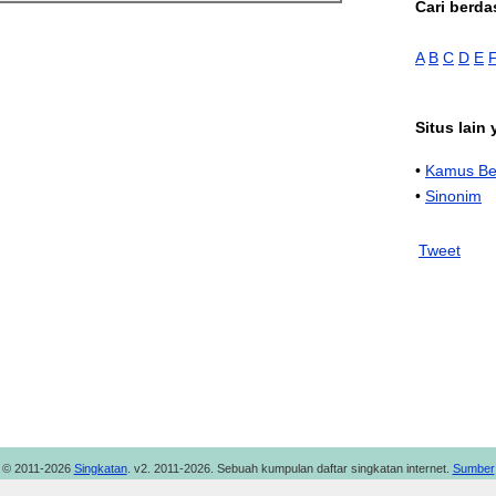
Cari berda
A
B
C
D
E
Situs lain
•
Kamus Be
•
Sinonim
Tweet
© 2011-2026
Singkatan
. v2. 2011-2026. Sebuah kumpulan daftar singkatan internet.
Sumber