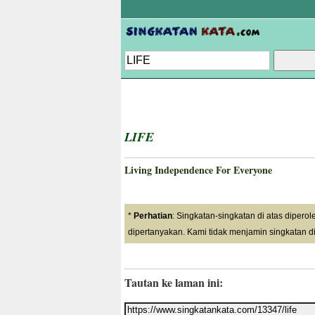
LIFE
Living Independence For Everyone
*
Perhatian
: Singkatan-singkatan di atas dipero
dipertanyakan. Kami tidak menjamin singkatan di
Tautan ke laman ini: