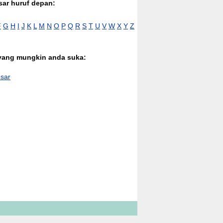
sar huruf depan:
F
G
H
I
J
K
L
M
N
O
P
Q
R
S
T
U
V
W
X
Y
Z
 yang mungkin anda suka:
sar