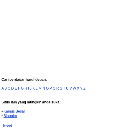
Cari berdasar huruf depan:
A
B
C
D
E
F
G
H
I
J
K
L
M
N
O
P
Q
R
S
T
U
V
W
X
Y
Z
Situs lain yang mungkin anda suka:
•
Kamus Besar
•
Sinonim
Tweet