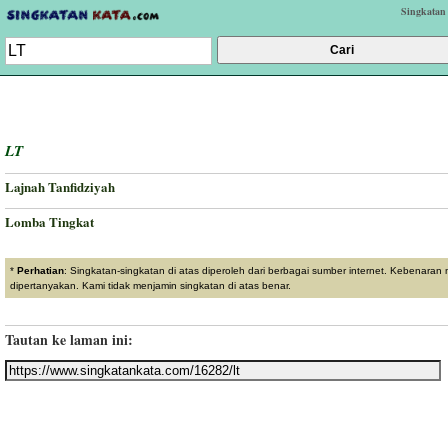
Singkatan
LT
Lajnah Tanfidziyah
Lomba Tingkat
*
Perhatian
: Singkatan-singkatan di atas diperoleh dari berbagai sumber internet. Kebenaran
dipertanyakan. Kami tidak menjamin singkatan di atas benar.
Tautan ke laman ini: