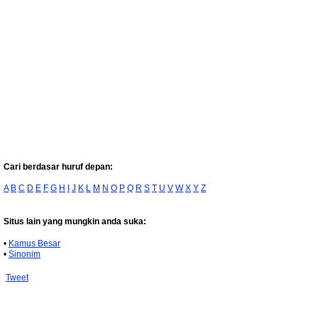
Cari berdasar huruf depan:
A
B
C
D
E
F
G
H
I
J
K
L
M
N
O
P
Q
R
S
T
U
V
W
X
Y
Z
Situs lain yang mungkin anda suka:
•
Kamus Besar
•
Sinonim
Tweet