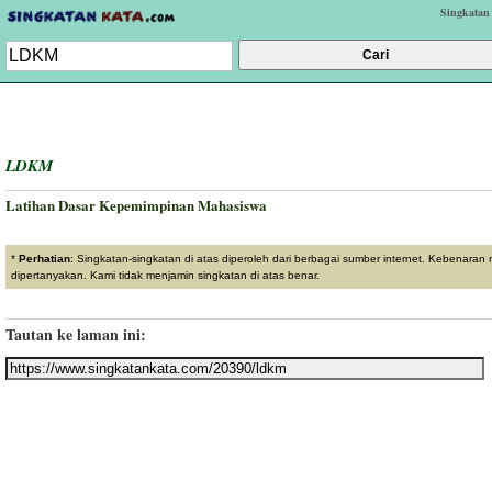
Singkatan
LDKM
Latihan Dasar Kepemimpinan Mahasiswa
*
Perhatian
: Singkatan-singkatan di atas diperoleh dari berbagai sumber internet. Kebenaran
dipertanyakan. Kami tidak menjamin singkatan di atas benar.
Tautan ke laman ini: