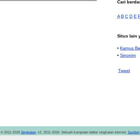
Cari berda
A
B
C
D
E
Situs lain
•
Kamus Be
•
Sinonim
Tweet
© 2011-2026
Singkatan
. v2. 2011-2026. Sebuah kumpulan daftar singkatan internet.
Sumber