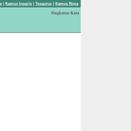
a
|
Kamus Inggris
|
Tesaurus
|
Kamus Rima
Singkatan Kata