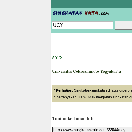
UCY
Universitas Cokroaminoto Yogyakarta
*
Perhatian
: Singkatan-singkatan di atas dipero
dipertanyakan. Kami tidak menjamin singkatan di
Tautan ke laman ini: