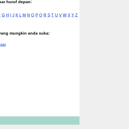
sar huruf depan:
F
G
H
I
J
K
L
M
N
O
P
Q
R
S
T
U
V
W
X
Y
Z
 yang mungkin anda suka:
sar