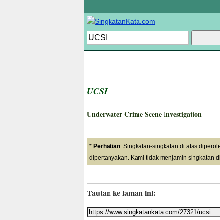
UCSI
Underwater Crime Scene Investigation
*
Perhatian
: Singkatan-singkatan di atas dipero
dipertanyakan. Kami tidak menjamin singkatan di
Tautan ke laman ini: