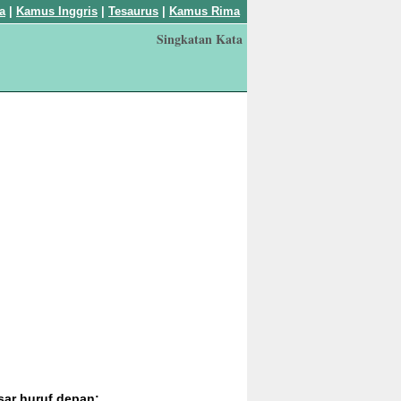
a
|
Kamus Inggris
|
Tesaurus
|
Kamus Rima
Singkatan Kata
sar huruf depan: