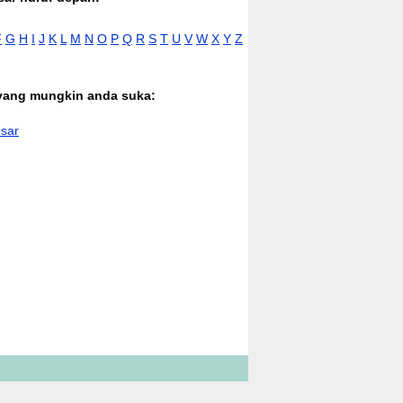
F
G
H
I
J
K
L
M
N
O
P
Q
R
S
T
U
V
W
X
Y
Z
 yang mungkin anda suka:
sar