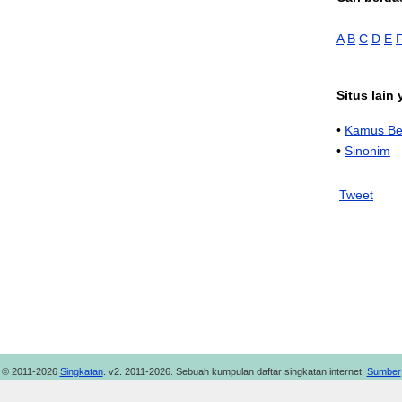
A
B
C
D
E
Situs lain
•
Kamus Be
•
Sinonim
Tweet
© 2011-2026
Singkatan
. v2. 2011-2026. Sebuah kumpulan daftar singkatan internet.
Sumber