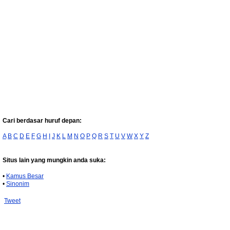
Cari berdasar huruf depan:
A
B
C
D
E
F
G
H
I
J
K
L
M
N
O
P
Q
R
S
T
U
V
W
X
Y
Z
Situs lain yang mungkin anda suka:
•
Kamus Besar
•
Sinonim
Tweet