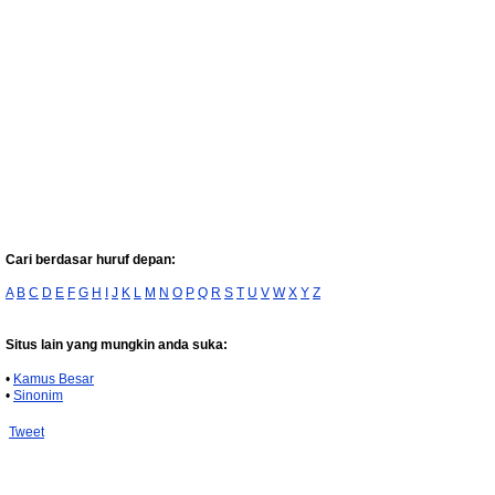
Cari berdasar huruf depan:
A
B
C
D
E
F
G
H
I
J
K
L
M
N
O
P
Q
R
S
T
U
V
W
X
Y
Z
Situs lain yang mungkin anda suka:
•
Kamus Besar
•
Sinonim
Tweet